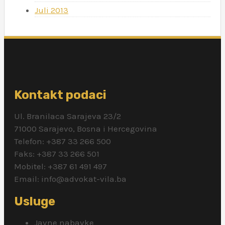
Juli 2013
Kontakt podaci
Ul. Branilaca Sarajeva 23/2
71000 Sarajevo, Bosna i Hercegovina
Telefon: +387 33 266 500
Faks: +387 33 266 501
Mobitel: +387 61 491 497
Email: info@advokat-vila.ba
Usluge
Javne nabavke