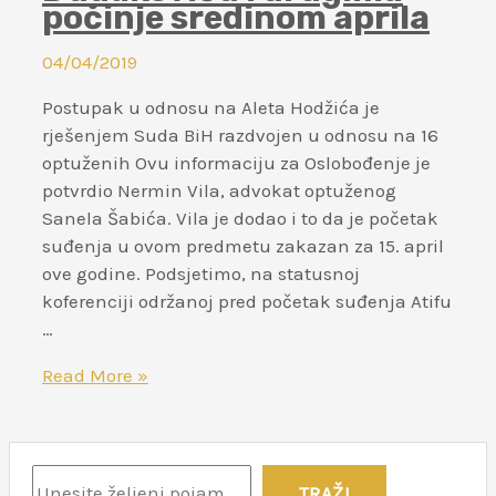
počinje sredinom aprila
Hoće
robe
da
u
04/04/2019
mi
okviru
unište
priprema
Postupak u odnosu na Aleta Hodžića je
život
za
rješenjem Suda BiH razdvojen u odnosu na 16
Willem
optuženih Ovu informaciju za Oslobođenje je
C
potvrdio Nermin Vila, advokat optuženog
Vis
Sanela Šabića. Vila je dodao i to da je početak
International
suđenja u ovom predmetu zakazan za 15. april
Commercial
ove godine. Podsjetimo, na statusnoj
Arbitration
koferenciji održanoj pred početak suđenja Atifu
Moot
…
Suđenje
Read More »
Atifu
Dudakoviću
i
adadad
drugima
TRAŽI