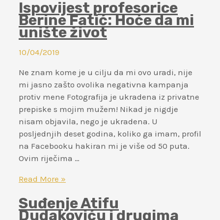
Ispovijest profesorice
od
Berine Fatić: Hoće da mi
5-
unište život
7.
aprila
10/04/2019
Beograd
je
Ne znam kome je u cilju da mi ovo uradi, nije
bio
mi jasno zašto ovolika negativna kampanja
domaćinom
protiv mene Fotografija je ukradena iz privatne
jednog
prepiske s mojim mužem! Nikad je nigdje
od
nisam objavila, nego je ukradena. U
najvećih
posljednjih deset godina, koliko ga imam, profil
takmičenja
na Facebooku hakiran mi je više od 50 puta.
u
Ovim riječima …
oblasti
Ispovijest
Read More »
arbitraže
profesorice
i
Suđenje Atifu
Berine
međunarodne
Dudakoviću i drugima
Fatić:
prodaje