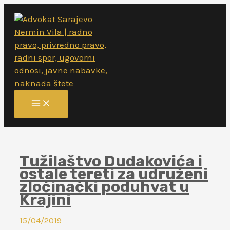
Skip
to
content
MAIN
MENU
Tužilaštvo Dudakovića i
ostale tereti za udruženi
zločinački poduhvat u
Krajini
15/04/2019