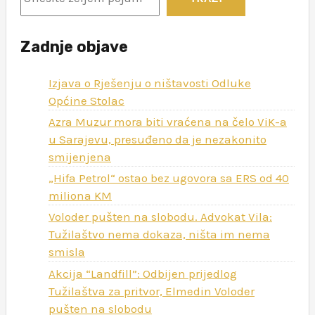
počinje
sredinom
Zadnje objave
aprila
Izjava o Rješenju o ništavosti Odluke
Općine Stolac
Azra Muzur mora biti vraćena na čelo ViK-a
u Sarajevu, presuđeno da je nezakonito
smijenjena
„Hifa Petrol“ ostao bez ugovora sa ERS od 40
miliona KM
Voloder pušten na slobodu. Advokat Vila:
Tužilaštvo nema dokaza, ništa im nema
smisla
Akcija “Landfill”: Odbijen prijedlog
Tužilaštva za pritvor, Elmedin Voloder
pušten na slobodu