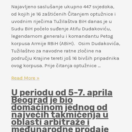
Najavljeno saslušanje ukupno 447 svjedoka,
od kojih je 16 zaštićenih Čitanjem optužnice i
uvodnim riječima Tužilaštva BiH danas je u
Sudu BiH počelo suđenje Atifu Dudakoviću,
legendarnom generalu i komandantu Petog
korpusa Armije RBiH (ABiH). Osim Dudakovića,
Tužilaštvo za navodne ratne zločine na
području Krajine tereti još 16 bivših pripadnika
ovog korpusa. Prije čitanja optužnice …
Tužilaštvo
Read More »
Dudakovića
U periodu od 5-7. aprila
i
Beograd je bio
ostale
domaćinom jednog od
tereti
najvećih takmičenja u
za
oblasti arbitraže i
udruženi
međunarodne prodaje
zločinački