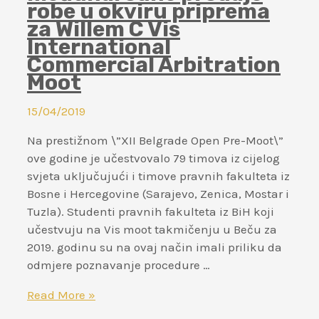
robe u okviru priprema
poduhvat
za Willem C Vis
u
International
Krajini
Commercial Arbitration
Moot
15/04/2019
Na prestižnom \”XII Belgrade Open Pre-Moot\”
ove godine je učestvovalo 79 timova iz cijelog
svjeta uključujući i timove pravnih fakulteta iz
Bosne i Hercegovine (Sarajevo, Zenica, Mostar i
Tuzla). Studenti pravnih fakulteta iz BiH koji
učestvuju na Vis moot takmičenju u Beču za
2019. godinu su na ovaj način imali priliku da
odmjere poznavanje procedure …
U
Read More »
periodu